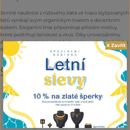
Jemné náušnice z růžového zlata ve tvaru stylizovaných
listů vynikají svým organickým tvarem a decentním
leskem. Elegantní linie připomínají přírodní motivy,
které podtrhují ženskost a vkus. Díky univerzálnímu
designu se hodí jak ke každodennímu nošení, tak i jako
X Zavřít
dárek s dotekem přírody a něhy.
Související produkty