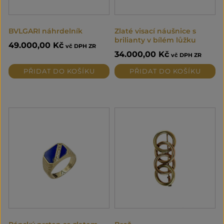
BVLGARI náhrdelník
Zlaté visací náušnice s
brilianty v bílém lůžku
49.000,00
Kč
vč DPH ZR
34.000,00
Kč
vč DPH ZR
PŘIDAT DO KOŠÍKU
PŘIDAT DO KOŠÍKU