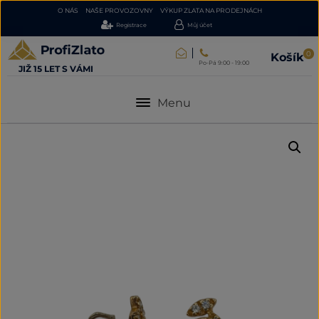
O NÁS
NAŠE PROVOZOVNY
VÝKUP ZLATA NA PRODEJNÁCH
Registrace
Můj účet
0
Košík
Po-Pá 9:00 - 19:00
JIŽ 15 LET S VÁMI
Menu