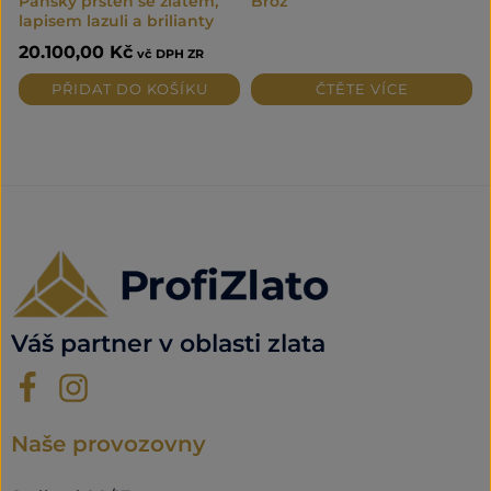
Pánský prsten se zlatem,
Brož
lapisem lazuli a brilianty
20.100,00
Kč
vč DPH ZR
PŘIDAT DO KOŠÍKU
ČTĚTE VÍCE
Váš partner v oblasti zlata
Naše provozovny