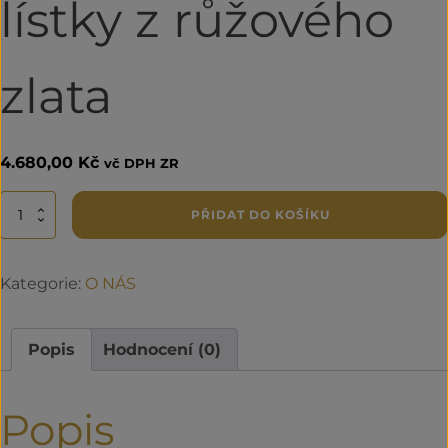
lístky z růžového
zlata
4.680,00
Kč
vč DPH ZR
Náušnice
PŘIDAT DO KOŠÍKU
jemné
lístky
z
Kategorie:
O NÁS
růžového
zlata
množství
Popis
Hodnocení (0)
Popis