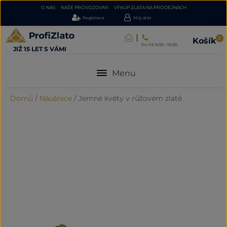
O NÁS
NAŠE PROVOZOVNY
VÝKUP ZLATA NA PRODEJNÁCH
Registrace
Můj účet
0
Košík
Po-Pá 9:00 - 19:00
JIŽ 15 LET S VÁMI
Menu
Domů
/
Náušnice
/
Jemné květy v růžovém zlatě