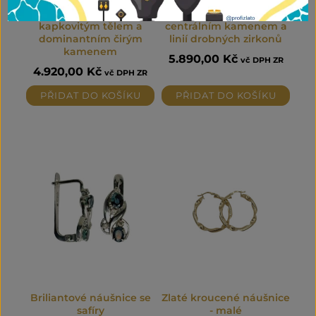
Zlaté náušnice s
Zlaté náušnice s
kapkovitým tělem a
centrálním kamenem a
dominantním čirým
linií drobných zirkonů
kamenem
5.890,00
Kč
vč DPH ZR
4.920,00
Kč
vč DPH ZR
PŘIDAT DO KOŠÍKU
PŘIDAT DO KOŠÍKU
Briliantové náušnice se
Zlaté kroucené náušnice
safíry
- malé