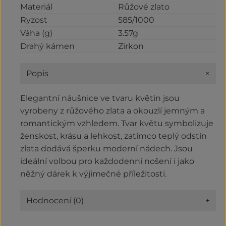
Materiál
Růžové zlato
Ryzost
585/1000
Váha (g)
3.57g
Drahý kámen
Zirkon
+
Popis
Elegantní náušnice ve tvaru květin jsou
vyrobeny z růžového zlata a okouzlí jemným a
romantickým vzhledem. Tvar květu symbolizuje
ženskost, krásu a lehkost, zatímco teplý odstín
zlata dodává šperku moderní nádech. Jsou
ideální volbou pro každodenní nošení i jako
něžný dárek k výjimečné příležitosti.
Hodnocení (0)
+