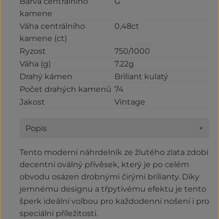
Barva centrálního
G
kamene
Váha centrálního
0,48ct
kamene (ct)
Ryzost
750/1000
Váha (g)
7.22g
Drahý kámen
Briliant kulatý
Počet drahých kamenů
74
Jakost
Vintage
+
Popis
Tento moderní náhrdelník ze žlutého zlata zdobí
decentní oválný přívěsek, který je po celém
obvodu osázen drobnými čirými brilianty. Díky
jemnému designu a třpytivému efektu je tento
šperk ideální volbou pro každodenní nošení i pro
speciální příležitosti.