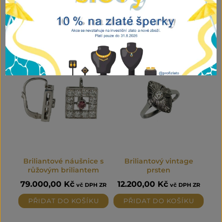
množství
Související produkty
Briliantové náušnice s
Briliantový vintage
růžovým briliantem
prsten
79.000,00
Kč
12.200,00
Kč
vč DPH ZR
vč DPH ZR
PŘIDAT DO KOŠÍKU
PŘIDAT DO KOŠÍKU