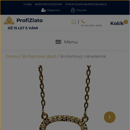
O NÁS
NAŠE PROVOZOVNY
VÝKUP ZLATA NA PRODEJNÁCH
Registrace
Můj účet
0
Košík
Po-Pá 9:00 - 19:00
JIŽ 15 LET S VÁMI
Menu
Domů
/
Briliantové zboží
/
Briliantový náhedelník