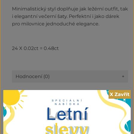
Minimalistický styl doplňuje jak ležérní outfit, tak
i elegantní večerní šaty. Perfektní i jako dárek
pro milovnice jednoduché elegance.
24 X 0.02ct = 0.48ct
Hodnocení (0)
+
X Zavřít
Kategorie:
Briliantové zboží
21.500,00
Kč
vč DPH ZR
Briliantový
PŘIDAT DO KOŠÍKU
náhedelník