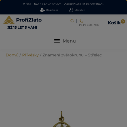
O NÁS
NAŠE PROVOZOVNY
VÝKUP ZLATA NA PRODEJNÁCH
Registrace
Můj účet
0
Košík
Po-Pá 9:00 - 19:00
JIŽ 15 LET S VÁMI
Menu
Domů
/
Přívěsky
/
Znamení zvěrokruhu – Střelec