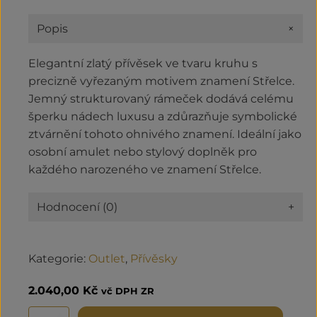
+
Popis
Elegantní zlatý přívěsek ve tvaru kruhu s
precizně vyřezaným motivem znamení Střelce.
Jemný strukturovaný rámeček dodává celému
šperku nádech luxusu a zdůrazňuje symbolické
ztvárnění tohoto ohnivého znamení. Ideální jako
osobní amulet nebo stylový doplněk pro
každého narozeného ve znamení Střelce.
Hodnocení (0)
+
Kategorie:
Outlet
,
Přívěsky
2.040,00
Kč
vč DPH ZR