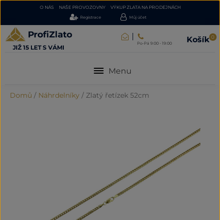
O NÁS
NAŠE PROVOZOVNY
VÝKUP ZLATA NA PRODEJNÁCH
Registrace
Můj účet
0
Košík
Po-Pá 9:00 - 19:00
JIŽ 15 LET S VÁMI
Menu
Domů
/
Náhrdelníky
/
Zlatý řetízek 52cm