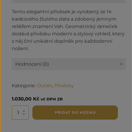
Tento elegantní přívěsek je vyrobený ze 14
karátového žlutého zlata a zdobený jemným
reliéfem znamení Vah. Geometrický rámeček
dodává přívěsku moderní a stylový vzhled, který
z něj činí unikátní doplněk pro každodenní
nošení.
Hodnocení (0)
+
Kategorie:
Outlet
,
Přívěsky
1.030,00
Kč
vč DPH ZR
Zlatý
PŘIDAT DO KOŠÍKU
přívěsek
znamení
Vah