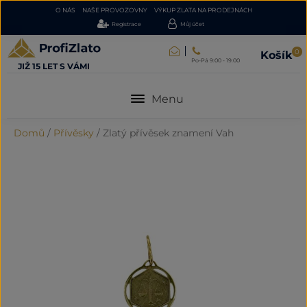
O NÁS
NAŠE PROVOZOVNY
VÝKUP ZLATA NA PRODEJNÁCH
Registrace
Můj účet
0
Košík
Po-Pá 9:00 - 19:00
JIŽ 15 LET S VÁMI
Menu
Domů
/
Přívěsky
/
Zlatý přívěsek znamení Vah