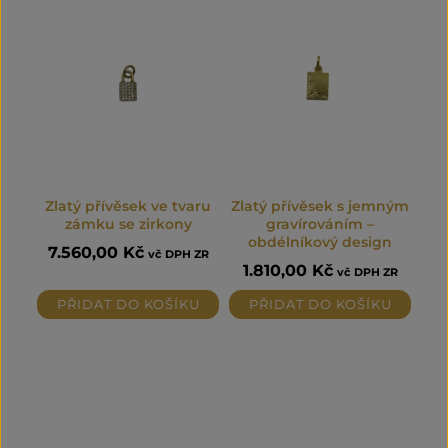
Zlatý přívěsek ve tvaru
Zlatý přívěsek s jemným
zámku se zirkony
gravírováním –
obdélníkový design
7.560,00
Kč
vč DPH ZR
1.810,00
Kč
vč DPH ZR
PŘIDAT DO KOŠÍKU
PŘIDAT DO KOŠÍKU