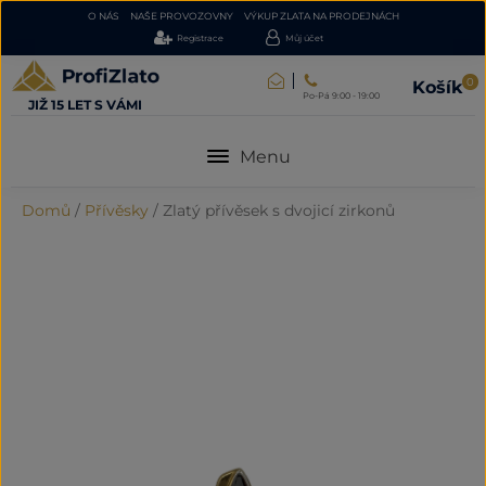
O NÁS
NAŠE PROVOZOVNY
VÝKUP ZLATA NA PRODEJNÁCH
Registrace
Můj účet
0
Košík
Po-Pá 9:00 - 19:00
JIŽ 15 LET S VÁMI
Menu
Domů
/
Přívěsky
/
Zlatý přívěsek s dvojicí zirkonů