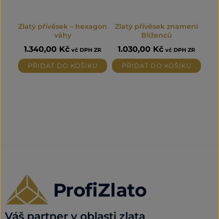
Zlatý přívěsek – hexagon
Zlatý přívěsek znamení
váhy
Blíženců
1.340,00
Kč
1.030,00
Kč
vč DPH ZR
vč DPH ZR
PŘIDAT DO KOŠÍKU
PŘIDAT DO KOŠÍKU
Váš partner v oblasti zlata