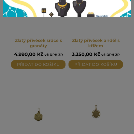
Zlatý přívěsek srdce s
Zlatý přívěsek anděl s
granáty
křížem
4.990,00
Kč
3.350,00
Kč
vč DPH ZR
vč DPH ZR
PŘIDAT DO KOŠÍKU
PŘIDAT DO KOŠÍKU