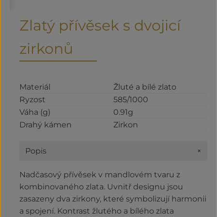
Zlatý přívěsek s dvojicí
zirkonů
Materiál
Žluté a bílé zlato
Ryzost
585/1000
Váha (g)
0.91g
Drahý kámen
Zirkon
+
Popis
Nadčasový přívěsek v mandlovém tvaru z
kombinovaného zlata. Uvnitř designu jsou
zasazeny dva zirkony, které symbolizují harmonii
a spojení. Kontrast žlutého a bílého zlata