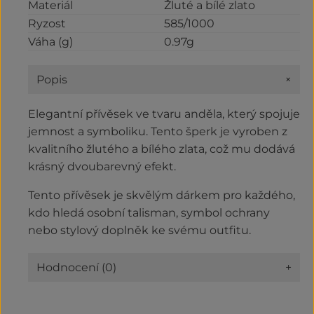
Materiál
Žluté a bílé zlato
Ryzost
585/1000
Váha (g)
0.97g
+
Popis
Elegantní přívěsek ve tvaru anděla, který spojuje
jemnost a symboliku. Tento šperk je vyroben z
kvalitního žlutého a bílého zlata, což mu dodává
krásný dvoubarevný efekt.
Tento přívěsek je skvělým dárkem pro každého,
kdo hledá osobní talisman, symbol ochrany
nebo stylový doplněk ke svému outfitu.
Hodnocení (0)
+