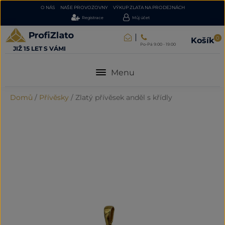
O NÁS
NAŠE PROVOZOVNY
VÝKUP ZLATA NA PRODEJNÁCH
Registrace
Můj účet
0
Košík
Po-Pá 9:00 - 19:00
JIŽ 15 LET S VÁMI
Menu
Domů
/
Přívěsky
/
Zlatý přívěsek anděl s křídly