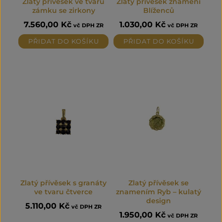
Zlatý přívěsek ve tvaru
Zlatý přívěsek znamení
zámku se zirkony
Blíženců
7.560,00
Kč
1.030,00
Kč
vč DPH ZR
vč DPH ZR
PŘIDAT DO KOŠÍKU
PŘIDAT DO KOŠÍKU
Zlatý přívěsek s granáty
Zlatý přívěsek se
ve tvaru čtverce
znamením Ryb – kulatý
design
5.110,00
Kč
vč DPH ZR
1.950,00
Kč
vč DPH ZR