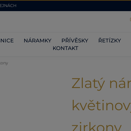
DEJNÁCH
NICE
NÁRAMKY
PŘÍVĚSKY
ŘETÍZKY
KONTAKT
kony
Zlatý ná
květino
zirkony