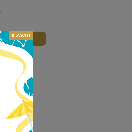
y
X Zavřít
 DO KOŠÍKU