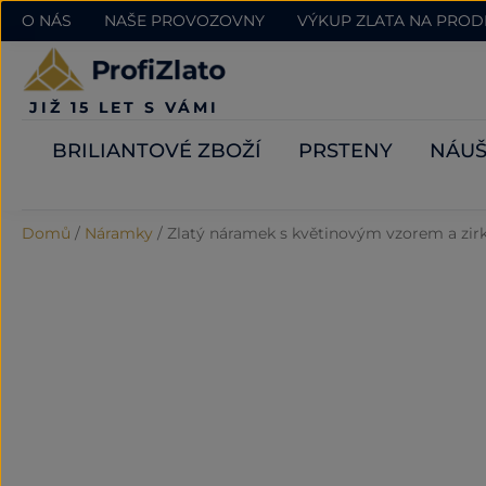
O NÁS
NAŠE PROVOZOVNY
VÝKUP ZLATA NA PRO
JIŽ 15 LET S VÁMI
BRILIANTOVÉ ZBOŽÍ
PRSTENY
NÁUŠ
Domů
/
Náramky
/
Zlatý náramek s květinovým vzorem a zir