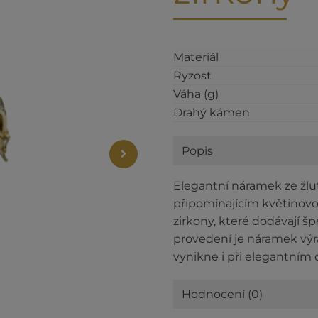
Materiál
Ryzost
Váha (g)
Drahý kámen
Popis
Elegantní náramek ze žl
připomínajícím květinovou
zirkony, které dodávají š
provedení je náramek výra
vynikne i při elegantním
Hodnocení (0)