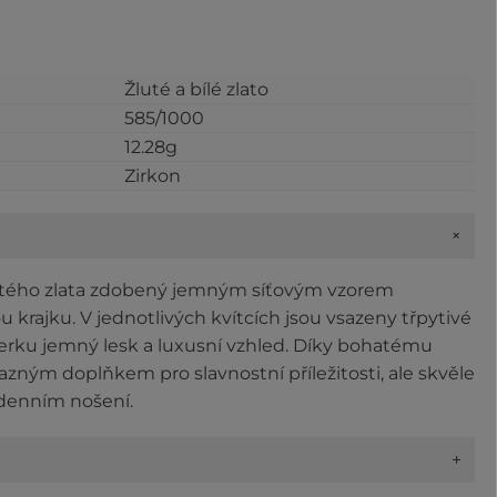
Žluté a bílé zlato
585/1000
12.28g
Zirkon
+
utého zlata zdobený jemným síťovým vzorem
 krajku. V jednotlivých kvítcích jsou vsazeny třpytivé
perku jemný lesk a luxusní vzhled. Díky bohatému
zným doplňkem pro slavnostní příležitosti, ale skvěle
 denním nošení.
+