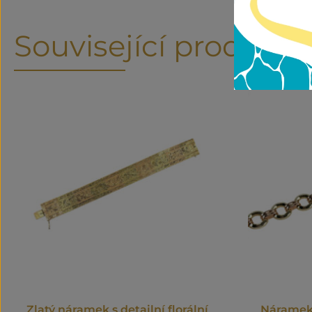
Související produkty
Zlatý náramek s detailní florální
Náramek 