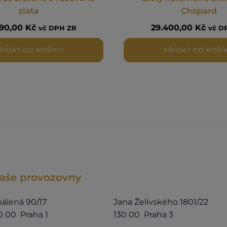
zlata
Chopard
890,00
Kč
29.400,00
Kč
vč DPH ZR
vč D
ŘIDAT DO KOŠÍKU
PŘIDAT DO KOŠÍ
aše provozovny
álená 90/17
Jana Želivského 1801/22
0 00 Praha 1
130 00 Praha 3