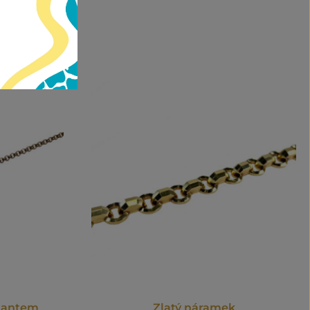
liantem
Zlatý náramek