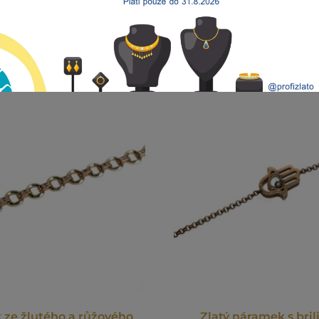
ze žlutého a růžového
Zlatý náramek s bri