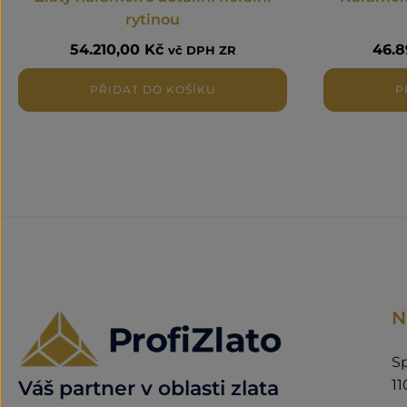
rytinou
54.210,00
Kč
46.
vč DPH ZR
PŘIDAT DO KOŠÍKU
P
N
Sp
11
Váš partner v oblasti zlata