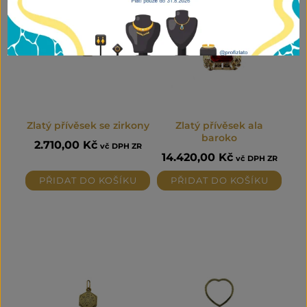
Zlatý přívěsek se zirkony
Zlatý přívěsek ala
baroko
2.710,00
Kč
vč DPH ZR
14.420,00
Kč
vč DPH ZR
PŘIDAT DO KOŠÍKU
PŘIDAT DO KOŠÍKU