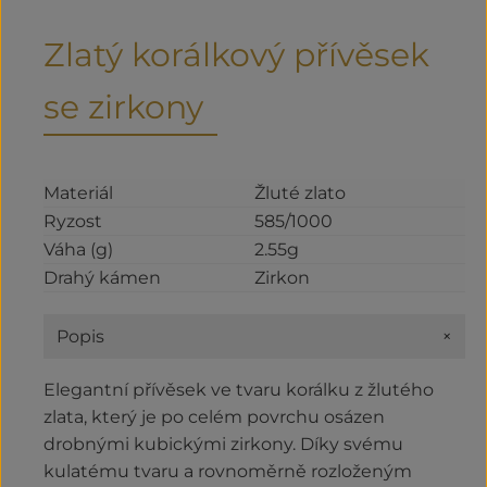
Zlatý korálkový přívěsek
se zirkony
Materiál
Žluté zlato
Ryzost
585/1000
Váha (g)
2.55g
Drahý kámen
Zirkon
+
Popis
Elegantní přívěsek ve tvaru korálku z žlutého
zlata, který je po celém povrchu osázen
drobnými kubickými zirkony. Díky svému
kulatému tvaru a rovnoměrně rozloženým