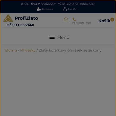
O NÁS
NAŠE PROVOZOVNY
VÝKUP ZLATA NA PRODEJNÁCH
Registrace
Můj účet
0
Košík
Po-Pá 9:00 - 19:00
JIŽ 15 LET S VÁMI
Menu
Domů
/
Přívěsky
/
Zlatý korálkový přívěsek se zirkony