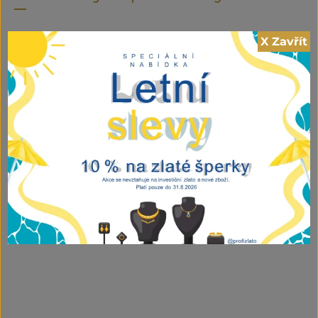
X Zavřít
Zlatý přívěsek měsíc s
Zlatý přívěsek s bílými
tváří
kameny – obdélníkový
design
2.040,00
Kč
vč DPH ZR
2.990,00
Kč
vč DPH ZR
PŘIDAT DO KOŠÍKU
PŘIDAT DO KOŠÍKU