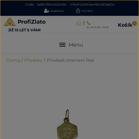
O NÁS
NAŠE PROVOZOVNY
VÝKUP ZLATA NA PRODEJNÁCH
Registrace
Můj účet
0
Košík
Po-Pá 9:00 - 19:00
JIŽ 15 LET S VÁMI
Menu
Domů
/
Přívěsky
/
Přívěsek znamení Rak