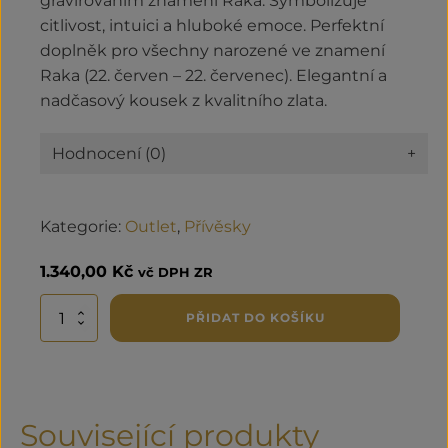
gravírováním znamení Raka. Symbolizuje
citlivost, intuici a hluboké emoce. Perfektní
doplněk pro všechny narozené ve znamení
Raka (22. červen – 22. červenec). Elegantní a
nadčasový kousek z kvalitního zlata.
Hodnocení (0)
+
Kategorie:
Outlet
,
Přívěsky
1.340,00
Kč
vč DPH ZR
Přívěsek
PŘIDAT DO KOŠÍKU
znamení
Rak
množství
Související produkty