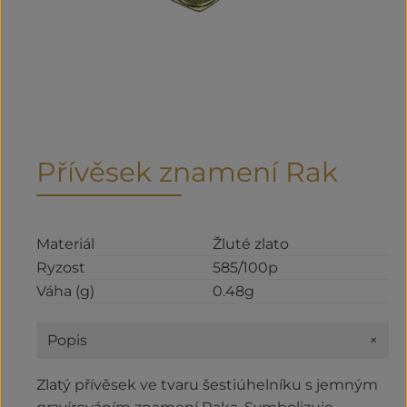
Přívěsek znamení Rak
Materiál
Žluté zlato
Ryzost
585/100p
Váha (g)
0.48g
+
Popis
Zlatý přívěsek ve tvaru šestiúhelníku s jemným