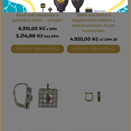
Kruhové náušnice s
Zlaté náušnice s
jemným rytím – střední
kapkovitým tělem a
dominantním čirým
6.310,00
Kč
s DPH
kamenem
5.214,88
Kč
bez DPH
4.920,00
Kč
vč DPH ZR
PŘIDAT DO KOŠÍKU
PŘIDAT DO KOŠÍKU