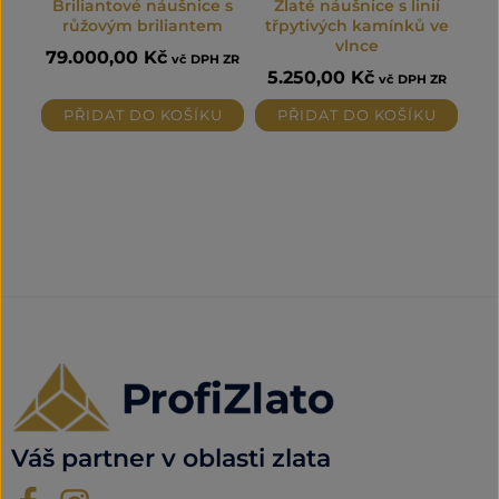
Briliantové náušnice s
Zlaté náušnice s linií
růžovým briliantem
třpytivých kamínků ve
vlnce
79.000,00
Kč
vč DPH ZR
5.250,00
Kč
vč DPH ZR
PŘIDAT DO KOŠÍKU
PŘIDAT DO KOŠÍKU
Váš partner v oblasti zlata