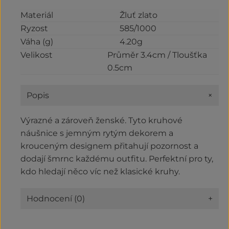
Materiál
Žluť zlato
Ryzost
585/1000
Váha (g)
4.20g
Velikost
Průměr 3.4cm / Tloušťka
0.5cm
+
Popis
Výrazné a zároveň ženské. Tyto kruhové
náušnice s jemným rytým dekorem a
krouceným designem přitahují pozornost a
dodají šmrnc každému outfitu. Perfektní pro ty,
kdo hledají něco víc než klasické kruhy.
Hodnocení (0)
+