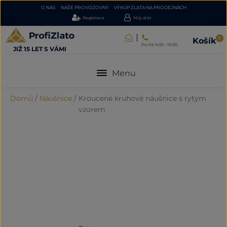
O NÁS
NAŠE PROVOZOVNY
VÝKUP ZLATA NA PRODEJNÁCH
Registrace
Můj účet
0
Košík
Po-Pá 9:00 - 19:00
JIŽ 15 LET S VÁMI
Menu
Domů
/
Náušnice
/
Kroucené kruhové náušnice s rytým
vzorem