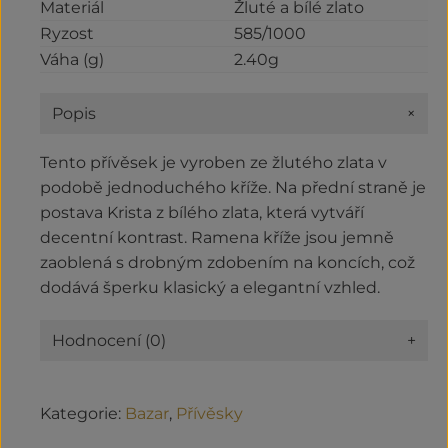
Materiál
Žluté a bílé zlato
Ryzost
585/1000
Váha (g)
2.40g
+
Popis
Tento přívěsek je vyroben ze žlutého zlata v
podobě jednoduchého kříže. Na přední straně je
postava Krista z bílého zlata, která vytváří
decentní kontrast. Ramena kříže jsou jemně
zaoblená s drobným zdobením na koncích, což
dodává šperku klasický a elegantní vzhled.
Hodnocení (0)
+
Kategorie:
Bazar
,
Přívěsky