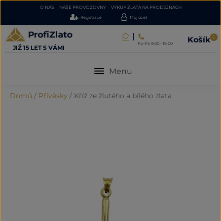
O NÁS
NAŠE PROVOZOVNY
VÝKUP ZLATA NA PRODEJNÁCH
Registrace
Můj účet
0
Košík
Po-Pá 9:00 - 19:00
JIŽ 15 LET S VÁMI
Menu
Domů
/
Přívěsky
/
Kříž ze žlutého a bílého zlata